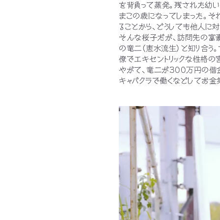
を背負って蒸発。残された幼い
まこの歳になってしまった。そ
ることから、どうしても他人に
そんな桜子だが、訪問先の富豪
の竜二（恵水流生）と知り合う
僚でエキセントリックな性格の
やがて、竜二が300万円の借
キャバクラで働くなどしてお金