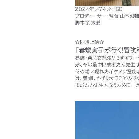
2024年／74分／BD
プロデューサー・監督：山本俊
脚本：鈴木愛
☆同時上映☆
『毒蝮寅子が行く！冒険
葛飾・柴又を縄張りにするフー
が、その最中にまおたん先生は
その場に現れたイケメン霊能者
は、童貞しか手にすることので
まおたん先生を救うために一念