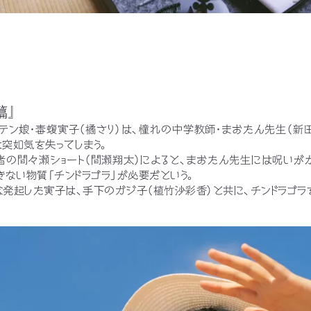
輔
篇』
テン娘・毒蝮寅子（橘さり）は、憧れの中学教師・まおたん先生（新
突如気を失ってしまう。
の間々瀬ショート（間瀬翔太）によると、まおたん先生には呪いが
きない物質「チンドラゴラ」が必要だという。
発起した寅子は、手下のガジ子（植竹沙彩香）と共に、チンドラゴラ