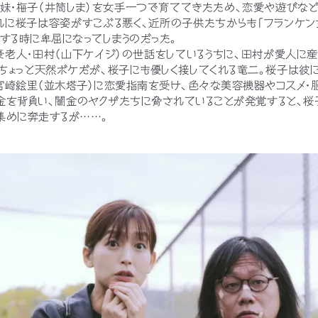
妹・梅子（井筒しま）を女手一つで育ててきたため、恋愛や遊びな
れに桜子は容姿がすこぶる悪く、近所の子供たちからも「フランケ
対する時に卑屈になってしまうのだった。
老人・田村（山下ケイジ）の世話をしているうちに、田村が愛人に
。ちょっと天然ボケだが、桜子にも優しく接してくれる竜二。桜子は彼
宮崎絵里（並木塔子）に恋愛指南を受け、色々な美容機器やコスメ・
金を背負い、闇金のヤクザたちに脅されていることが発覚すると、
集めに奔走するが……。