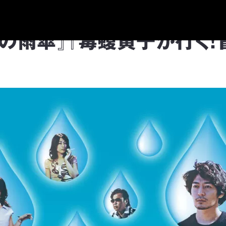
の雨傘』『毒蝮寅子が行く！