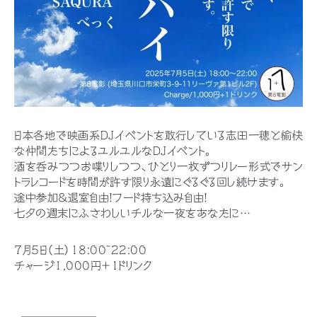
日本各地で映画系DJイベントを敢行している志田一穂と愉快
な仲間たちによるユルユルなDJイベント。
酒を呑みつつお喋りしつつ、ひとり一枚ずつリレー形式でサン
トラレコードを時間が許す限り永遠にぐるぐる回し続けます。
途中参加&退室自由！フード持ち込み自由！
七夕の週末にふさわしいチルな一夜をあなたに…
7月5日（土）18:00~22:00
チャージ1,000円＋１ドリンク