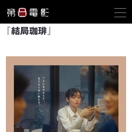
『結局珈琲』