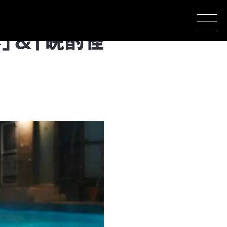
」&「晩酌怪