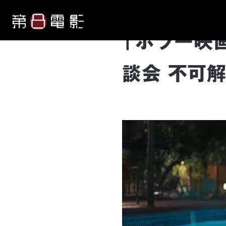
「ホラー映
談会 不可