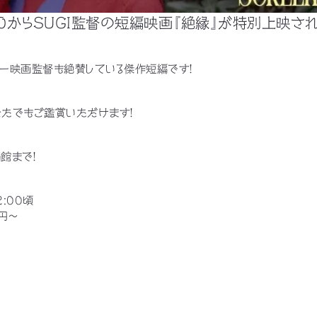
:30からSUGI監督の短編映画『絶縁』が特別上映され
ー映画監督も絶賛している傑作短編です！
たでもご鑑賞いただけます！
館まで！
2:00頃
円〜