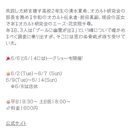
失踪した姉を捜す高校2年生の清水夏希、オカルト研究会の
部長を務める令和のオカルト伝承者・前田真嗣、現役の巫女
であるオカルト研究会のエース・花京院千尋。
ある日、3人は「プールに幽霊が出る」という噂について確かめ
るべく調査に乗り出すが、そこには思わぬ脅威が待ち受けて
いた。
6/6と6/14にはトークショーも開催！
6/2（Tue）〜6/7 （Sun）
6/9(Tue)〜6/14(Sun)
※6/8は店休
平日19:30〜 土日祝18:00〜
料金1600円
公式サイト