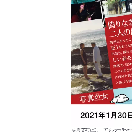
写真を補正加工するレタッチャ