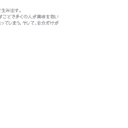
を生み出す。
らすことで多くの人が興味を抱い
ってしまう。そして、自分だけが