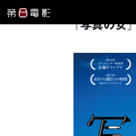
『写真の女』