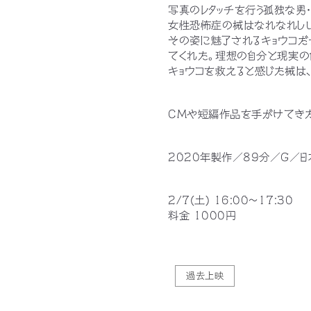
写真のレタッチを行う孤独な男
女性恐怖症の械はなれなれしい
その姿に魅了されるキョウコだ
てくれた。理想の自分と現実の
キョウコを救えると感じた械は
CMや短編作品を手がけてき
2020年製作／89分／G／日
2/7(土) 16:00〜17:30
料金 1000円
過去上映