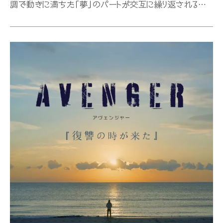
調で動きに満ちた「夢」のパートが交互に繰り返されること
で彼の内面が徐々に明らかになっていく。上原の語りの饒
舌さに飲み込まれたが最後、あっという間の45分だ。 監
督:藤沢裕弥