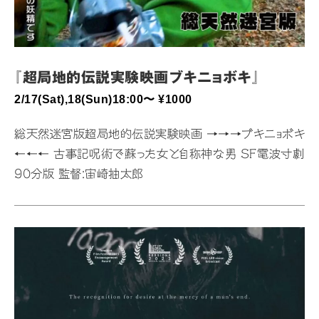
『超局地的伝説実験映画ブキニョボキ』
2/17(Sat),18(Sun)18:00〜 ¥1000
総天然迷宮版超局地的伝説実験映画 →→→ブキニョボキ
←←← 古事記呪術で蘇った女と自称神な男 SF電波寸劇
90分版 監督:宙崎抽太郎