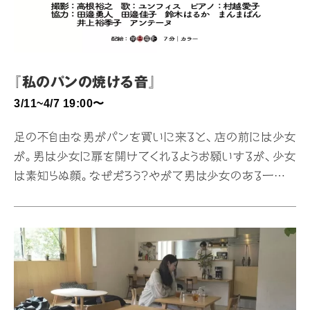
『私のパンの焼ける音』
3/11~4/7 19:00〜
足の不自由な男がパンを買いに来ると、店の前には少女
が。男は少女に扉を開けてくれるようお願いするが、少女
は素知らぬ顔。なぜだろう？やがて男は少女のある一面に
気づくことになる。焼きたてのパンのような優しさに満ち
た感動のショートムービー。 主演：田邉優 監督：蔵岡登志
美