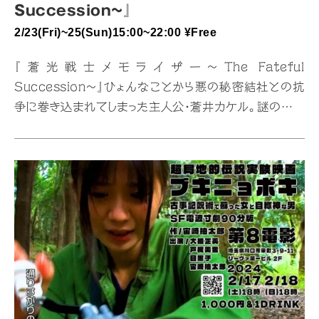
Succession~』
2/23(Fri)~25(Sun)15:00~22:00 ¥Free
『蒼光戦士メモライザー〜The Fateful
Succession〜』ひょんなことから悪の秘密結社との抗
争に巻き込まれてしまった主人公・蒼井カケル。謎の女か
ら渡されたベルトで「蒼光戦士メモライザー」に変身を遂
げ、迫り来る敵を次から次へと撃破していく。しかしその中
の一人に彼は見覚えがあった…ハイテンポなアクションと
こだわり抜かれた造形が美しい特撮大作！