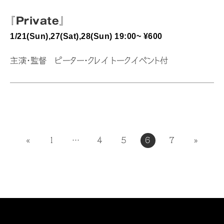
『Private』
1/21(Sun),27(Sat),28(Sun) 19:00~ ¥600
主演・監督 ピーター・クレイ トークイベント付
投
«
1
…
4
5
6
7
»
稿
の
ペ
ー
ジ
送
り