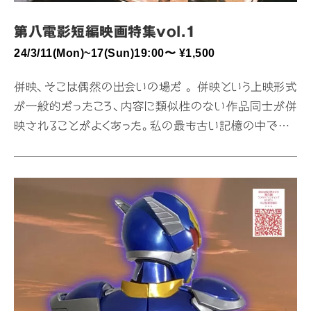
第八電影短編映画特集vol.1
24/3/11(Mon)~17(Sun)19:00〜 ¥1,500
併映、そこは偶然の出会いの場だ 。 併映という上映形式
が一般的だったころ、内容に類似性のない作品同士が併
映されることがよくあった。私の最も古い記憶の中では、
確かゴジラとハム太郎が同時に上映されていた（今では
到底考えられない組み合わせだ）。まったく別の作品を同
時に観ること。それは今や失われつつある映画体験のひと
つなのではないかと思う。あの頃は「お目当て」と一緒に
たまたま併映されていた作品が人生の一本になることだ
ってきっとあったはずだ。さて、本特集では主題も作風も
それぞれまったく異なる3 本の短編映画を「敢えて」一挙
上映することとした。ここは一つ、豊かな「併映」の時代に
思いを馳せながら「偶然の出会…