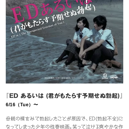
『ED あるいは (君がもたらす予期せぬ勃起)』
6/16（Tue）〜
母親の裸をみて勃起したことが原因で、ED(勃起不全)に
なってしまった少年の性春映画。笑って泣ける爽やかな作