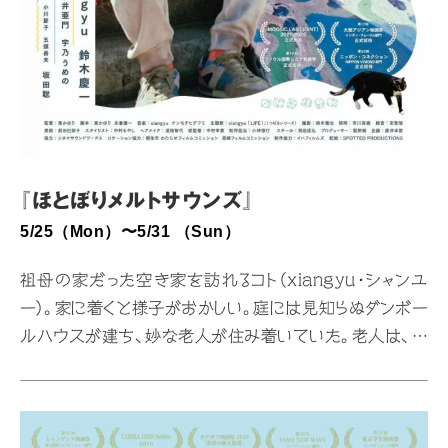
『ほとぼりメルトサウンズ』
5/25（Mon）〜5/31 （Sun）
祖母の家だった空き家を訪れるコト（xiangyu・シャンユ
ー）。家に着くと様子がおかしい。庭には見知らぬダンボー
ルハウスが建ち、妙な老人が住み着いていた。老人は、町
の音を録っては土に埋める“音の墓“を作っているという。
その奇妙な行動に興味を持ち、コトは手伝いを始めること
に。そこへ、家の立ち退きを要請しに訪問者がやってき
て……。コトの“何かイケてる“ひと冬の不思議な生活が