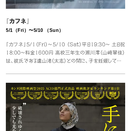
『カフネ』
5/1（Fri）〜5/10 （Sun）
『カフネ』5/1（Fri）〜5/10 （Sat）平日19:30〜 土日祝
18:00〜料金1600円 高校三年生の瀬川澪（山﨑翠佳）
は、彼氏である遠山渚（太志）との間に、子を妊娠してしま
う。澪は、妊娠したことを渚や家族に打ち明けられずにい
たが、たった一人、親友である峯田夏海（松本いさな）には
話すことができた。澪は、様々な困難に直面しながらも、
今まで言葉にしてこなかった気持ちを伝えるために、渚の
元へ向かう。世界遺産の街・熊野市を舞台に、この街に生
きる彼らの、これまでと、これからを描く。 少女と少年の
「恋ではない、なにか。」の物語。 監督：杵村春希
cafuneofficial.studio.sit…