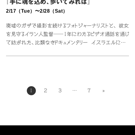
『手に魂を込め、歩いてみれば』
2/17（Tue）〜2/28（Sat）
廃墟のガザで撮影を続けるフォトジャーナリストと、 彼女
を見守るイラン人監督──1年にわたるビデオ通話を通じ
て紡がれた、比類なきドキュメンタリー イスラエルによる
ガザ攻撃が続いていた2024年、イラン出身の映画監督
セピデ・ファルシは、緊急に現地の人々の声を届ける必要
性を感じていた。しかし、ガザは封鎖されており行くこと
は出来ない。そこで、知り合ったガザ北部に暮らす24歳の
パレスチナ人フォトジャーナリスト、ファトマ・ハッスーナと
投
1
2
3
…
7
»
のビデオ通話を中心とした映画の制作を決意する。以後、
稿
イランからフランスに亡命したため祖国に戻れない監督
の
と、監督の娘と同じ年齢で、ガザから出られないファトマ
ペ
ー
とのビデ…
ジ
送