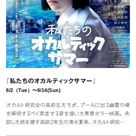
『私たちのオカルティックサマー』
6/2（Tue）〜6/14(Sun)
オカルト研究会の高校生たちが、プールに出る幽霊の噂
を解明するべく奔走する姿を描いた青春ホラー映画。 失
踪した姉を捜す高校2年生の清水夏希、オカルト研究会の
部長を務める令和のオカルト伝承者・前田真嗣、現役の巫