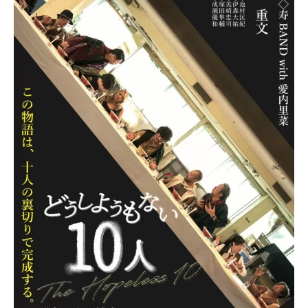
には舞台挨拶も開催予定
第8電影最後の作品となりま
す
7/7（Tue）〜7/12 （Sun）
平日19:30〜 土日
祝18:00〜
料金1600円