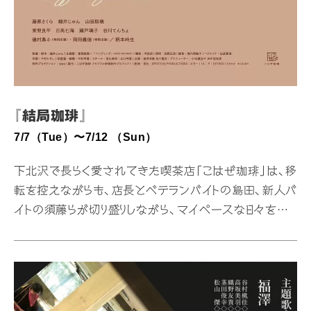
『結局珈琲』
7/7（Tue）〜7/12 （Sun）
下北沢で長らく愛されてきた喫茶店「こはぜ珈琲」は、移
転を控えながらも、店長とベテランバイトの島田、新人バ
イトの須藤らが切り盛りしながら、マイペースな日々を送っ
ている。常連客の青木は、仕事の休憩時間をここでひとり
過ごすことがルーティンになっていた。武田、塚本、伊藤ら
そのほかの常連客や店員たちの間では、少し奇妙でさま
ざまな関係性が生まれていくが、それによって青木の中
でも、変わっていくものと変わらないものがあった。 7/9