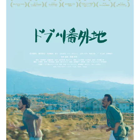
始まる。 東かほりのオリジナル脚本による初の長編劇映
画。 5/25（Mon）〜5/31 （Sun）平日19:30〜 土日祝
18:00〜料金1600円5/30(Sat)にはトークショーも開
催！