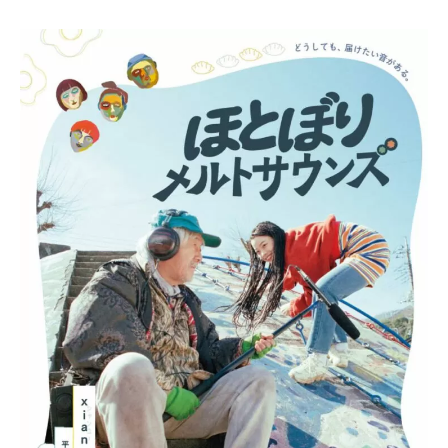
女であるオカルト研究会のエース・花京院千尋。ある日、3
人は「プールに幽霊が出る」という噂について確かめるべく
調査に乗り出すが、そこには思わぬ脅威が待ち受けてい
た。
6/6と6/14にはトークショーも開催！
6/2（Tue）〜6/7 （Sun）6/9(Tue)〜6/14(Sun)
※6/8は店休
平日19:30〜 土日祝18:00〜
料金
1600円 公式サイト