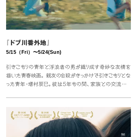
『ドブ川番外地』
5/15（Fri）〜5/24(Sun)
引きこもりの青年と浮浪者の男が織り成す奇妙な友情を
描いた青春映画。 親友の自殺がきっかけで引きこもりとな
った青年・増村辰巳。彼は5年もの間、家族との交流すら
絶っていたが、ある日ついに外へ出る決意をする。そんな
折、増村は町で元将棋棋士の浮浪者・土川士郎と出会う。
増村は彼と過ごすうちに、笑顔を取り戻していくが…… 渡
邉安悟監督が大阪芸術大学の卒業制作として手掛けた長
編デビュー作。 5/15（Fri）〜5/24(Sun)平日19:30〜
土日祝18:00〜料金1600円5/17にはトークショーも開