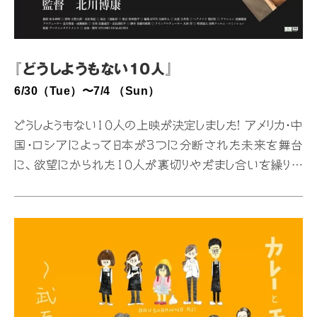
『どうしようもない10人』
6/30（Tue）〜7/4 （Sun）
どうしようもない10人の上映が決定しました！ アメリカ・中
国・ロシアによって日本が3つに分断された未来を舞台
に、欲望にかられた10⼈が裏切りやだまし合いを繰り広
げ、2丁拳銃で銃撃戦を繰り広げるガンアクション。 国⺠
が政治家を皆殺しにした結果、荒れ果てた日本。奇跡の球
根「マンズのモト」を手に入れた弥平は、一⽇一粒で満腹
になるマンズを売って莫大な金を手にするが、天狗のお面
を被った男にその金を盗まれてしまう。天狗の正体が家族
を捨てた男・ドラゴンだと気づいた弥平は、殺し屋アゲハ
に仕事を依頼するが、ドラゴンを倒したアゲハは連絡を断