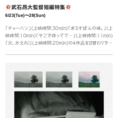
武石昂大監督短編特集
6/23(Tue)〜28(Sun)
「チャーハン」(上映時間:30min)「おるすばんの味。」(上
映時間:10min)「そこで待ってて…」(上映時間:11min)
「父、かえれ！」(上映時間:20min)の4作品を日替わりでの
上映が決定しました
監督作「おるすばんの味。」が第五
回八王子ShortFilm映画祭学生部門グランプリを始め、
数多くの映画祭にて入選・入賞し、第７１回 カンヌ国際映
画祭にて上映も行われた武石監督の短編映画特集を行
います！ 【上映スケジュール
】
予告等で若干時間変動
あります 6/23(火).25(木)19:30〜19:40 おるすばん
の味。19:40〜19:51 そこで待ってて…19:51〜20:21
…