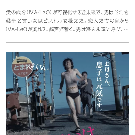
愛の成分（IVA-LeO）が可視化する近未来で、男はそれを
猛毒と言い女はピストルを構えた。恋人たちの目から
IVA-LeOが流れる。銃声が響く。男は海を永遠と呼び、女
は自由と呼んだ。ガチョウが鳴いていた。
6/16（Tue）〜6/21（Sun）
平日19:00〜 土日祝
18:00〜
料金700円
15min