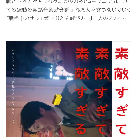
戦時下で⼈々をつなぐ⾳楽の⼒やヒューマニティについ
ての感動の実話⾳楽が分断された⼈々をつないでいく
「戦争中のサラエボに U2 を呼びたい」⼀⼈のクレイジー
なアイデアが不可能を現実に「過去を忘れて、未来にキ
スを、サラエボ万歳！」。U2 が 1997 年 9 ⽉ 23 ⽇、4
万 5 千⼈を前にサラエボで⾏ったライブは、今も語り継
がれている。かつてサラエボの⼈々は⺠族・宗教に関係な
く共存していたが、紛争は⼈々を引き裂いていた。このラ
イブは、そんな⼈々を⾳楽の⼒で再び⼀つにするものだ
った。本作は、U2 がボスニア紛争終結後にサラエボでラ
イブをする約束を果たすまでを追ったベン・アフレックと
マット・デ…