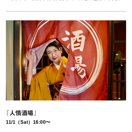
溝が自分ではない別の女性と結婚することを知る。結婚式
の当日、春田は式に乗り込んでその場から走り去る。式場か
ら逃走する道中で、カステラを乗せたバイクとの衝突事故
に遭ってしまった春田。病室で目を覚ますと、そこには横
溝の姿をした”カステラ”を名乗る男がいた……。 2025
／Japan／67min2025 年 第 20 回大阪アジアン映画
祭インディ・フォーラム部門「JAPAN CUTS Award」受
賞2025 年 JAPAN CUTS …
『人情酒場』
11/1（Sat）16:00〜