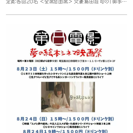
定員：各回20名 <全席自由席> 文豪島田荘司の「御手洗
潔シリーズ」の一編、『進々堂ブレンド1974』を風頼漢あ
き監督が完全映像化！ 海辺の街の出会い、そして別れを、
空前絶後の映像美で描いた傑作中編です。