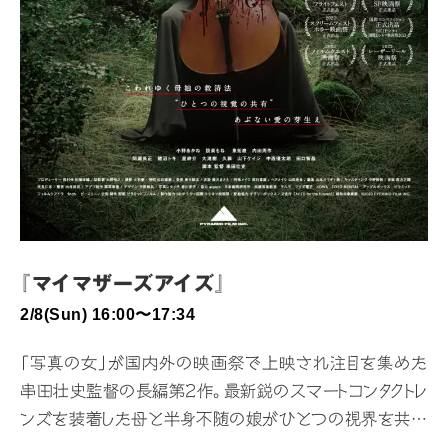
『マイマザーズアイズ』
2/8(Sun) 16:00〜17:34
「写真の女」が国内外の映画祭で上映され注目を集めた
串田壮史監督の長編第2作。最新鋭のスマートコンタクトレ
ンズを装着した母と半身不随の娘がひとつの視界を共有
し、体と心の境界を見失いながら愛と狂気に翻弄されるさ