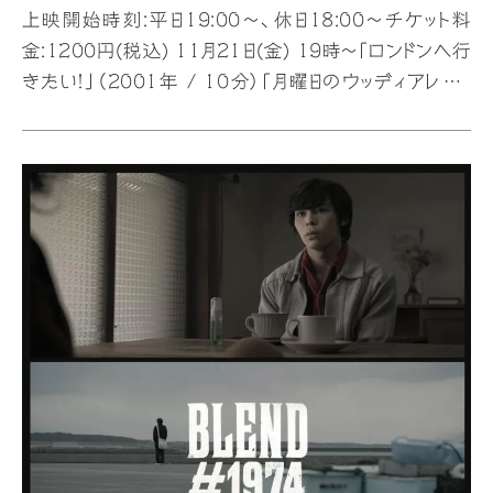
上映開始時刻:平日19:00〜、休日18:00〜チケット料
金:1200円(税込) 11月21日(金) 19時〜「ロンドンへ行
きたい！」（2001年 / 10分）「月曜日のウッディアレン」
(2007年 / 14分）「彼」(2012年 / 18分）「田吾作どん
のいる村」(2016年 / 45分）「ようこそパラレルワールドへ
(2025年/ 28分）※ 上映後、金井美樹さんの舞台挨拶
決定！ 11月22日(土) 18時〜 「彼」（2012年 / 18分）
「ようこそパラレルワールドへ」(2025年 / 28分 ) 11月
23日(日) 18時〜「田吾作どんのいる村」(2016年 / 20分
&n…