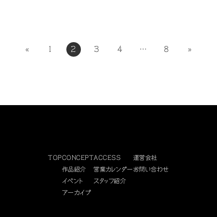
フォーマー・シネマッツンの傑作ショートフィルムから厳選3
本を上映 初公開の新作3本もお披露目！ ミニ音楽ライブ
（出演：風見穏香）
16:30〜 アフター交流会あり
8
投
«
1
2
3
4
…
8
»
月24日（日）15:00〜 夢の絵本シネマ企画《マルチユメバ
稿
ース上映》 料金：1,500円 映画『ユメと夢の絵本』関連の
の
ショートフィルム3本…
ペ
ー
ジ
送
り
TOP
CONCEPT
ACCESS
運営会社
作品紹介
営業カレンダー
お問い合わせ
イベント
スタッフ紹介
アーカイブ