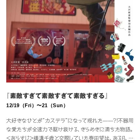
『素敵すぎて素敵すぎて素敵すぎる』
12/19（Fri）〜21（Sun）
大好きなひとが”カステラ”になって現れた——?!不器用
な愛たちが全速力で駆け抜ける、きらめきに満ちた物語。
<あらすじ>横溝千歳と交際していた春田望は、ある日、横