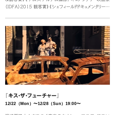
（IDFA）2015 観客賞》《シェフィールドドキュメンタリー映
画祭2016 ヤング審査員賞》他多数 ©Behrouz
Badrouj ­ソニータの理想の両親はマイケル・ジャクソン
とリアーナ。もしパスポートを持っていたら名前はソニー
タ・ジャクソンにしたいと言う。スクラップブックに書いた夢
は有名なラッパーになること。しかし、現在の彼女のファン
はイランの首都テヘランの子ども保護施設の子どもたち
だけ。パスポートも滞在許可証もなく、アフガニスタンの
タリバンから逃れてきた難民の彼女は、不法移民とし…
『キス・ザ・フューチャー』
12/22（Mon）〜12/28（Sun）19:00〜