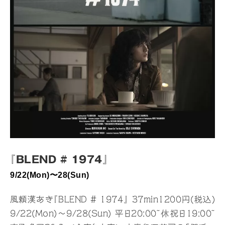
『BLEND # 1974』
9/22(Mon)〜28(Sun)
風頼漢あき『BLEND # 1974』 37min1200円(税込)
9/22(Mon)〜9/28(Sun) 平日20:00~休祝日19:00~