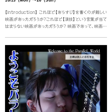
10/13（Mon）〜26（Sun）
【introduction】 これほど【あらすじ】を書くのが難しい
映画があっただろうか?これほど【演技】という言葉が当て
はまらない映画があっただろうか? 映画であって、映画で
はない物語というものは存在しない ドキュメンタリーと、ノ
ンフィクションと、ドラマこれらを融合させた実験映画と云
うべきなのか?それとも言葉とお芝居による記億映画とで
も云うべきか? 8人の少年少女が主人公である誰ひとり役
者ではない一見、どこにでもいる普通の少年少女たち・・・・
だが 彼らは幼少期、思春期に普通とは言い難い体験をし
ている彼等が児童養護施設で過ごした記憶を辿ると彼等
自身、忘れ難い瞬間(ひととき)があった 奪われた時間…