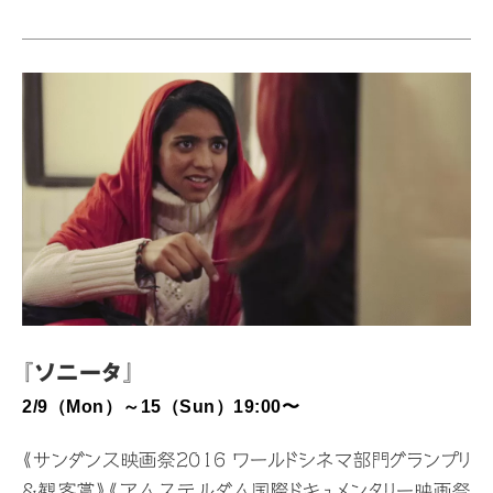
けてきた不屈のレバノンのワインメーカーたち古くから地
中海の交易の中⼼のひとつであった中東の⼩国レバノ
ン。1975 年から断続的に内戦や隣国との軍事衝突が続
き、その不安定な情勢を報じられることが多いが、実は知
られざる世界最古のワイン産地の⼀つだ。レバノンワイン
の起源は５千年前とも⼀説には 7 千年前ともされ、現在
も約 50 のワイナリーが点在している。レバノン南部では
2500 年以上前のワイナリー遺跡も発⾒されている。本
作は、世界的に⾼い…
『ソニータ』
2/9（Mon）～15（Sun）19:00〜
《サンダンス映画祭2016 ワールドシネマ部門グランプリ
＆観客賞》《アムステルダム国際ドキュメンタリー映画祭