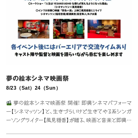
夢の絵本シネマ映画祭
8/23（Sat）24（Sun）
夢の絵本シネマ映画祭 開催！ 即興シネマパフォーマ
ー【シネマッツン】と、生きづらいけど生きてやる系シンガ
ーソングライター【風見穏香】が贈る、映画と音楽と即興の
3日間。
8月23日（土）15:00〜 シネマッツン映画傑作
選 × 風見穏香ミニライブ 料金：1,500円 即興シネマパ