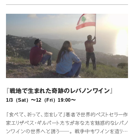
まを描いたサイコスリラー。 チェロ教室を営む仁美は、た
ったひとりの家族である娘で同じくチェロ奏者の娘エリか
ら、チェロの音色に子どもを産んだことを後悔する気持ち
がにじんでいると指摘される。隠していた感情を見透かさ
れた仁美は動揺して運転していた車で事故を起こし、その
事故で仁美は視力を失い、同乗していたエリは半身不随
になってしまう。仁美は生体実験中の最新鋭のカメラ内蔵
コンタクトレンズの助けを借り、…
『戦地で生まれた奇跡のレバノンワイン』
1/3（Sat）〜12（Fri）19:00〜
『⾷べて、祈って、恋をして』著者で世界的ベストセラー作
家エリザベス・ギルバートたちがあなたを魅惑的なレバノ
ンワインの世界へと誘う──。 戦争中もワインを造り続