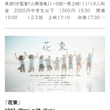
真淵りか監督「人情酒場」1〜6話一挙上映！ 11/1大人料
金 2500円中学生以下 1300円 15:30 開場
16:00 1.2.3話 上映17:10 休憩17:30
4.5.6話 上映18:40 舞台挨拶19:00 終了後、バ
ーエリアにて交流会 ◯監督コメント 酒場で繰り広げられる
人間模様1話〜6話までの オムニバス映画 現代の社会
問題をさりげなく コメディタッチに描いています…
『花束』