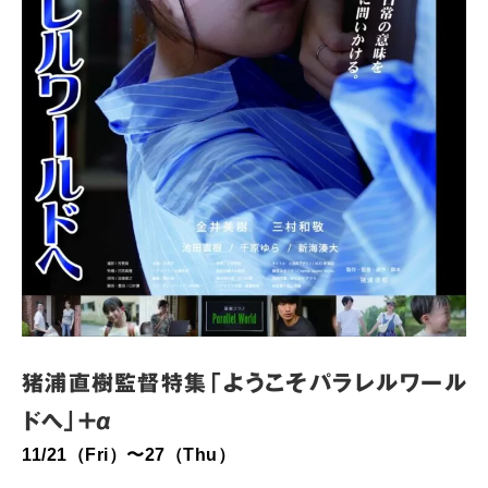
猪浦直樹監督特集「ようこそパラレルワール
ドへ」＋α
11/21（Fri）〜27（Thu）